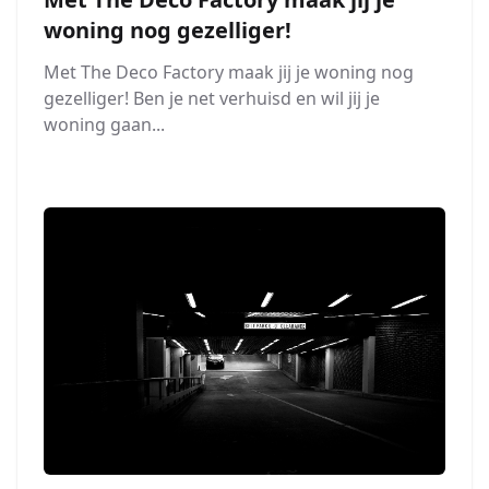
woning nog gezelliger!
Met The Deco Factory maak jij je woning nog
gezelliger! Ben je net verhuisd en wil jij je
woning gaan...